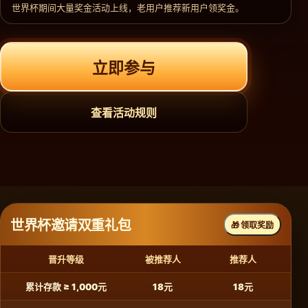
🎮凯发ag官方入口 热门游戏专区
⚽k8凯发中文站体育赛事