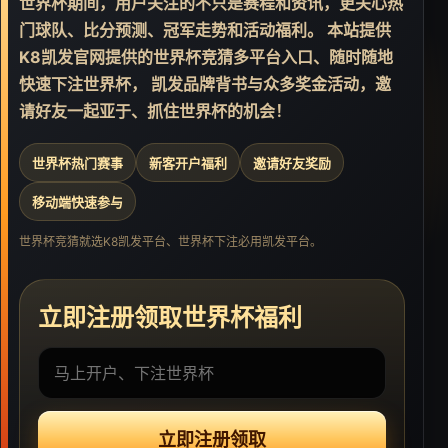
址多少 对应的移动端入口
里，常用功能更集中，适合快
速进入；而电脑端使用 凯发
官网下载官网 时，信息展示
更完整，栏目更清晰，适合长
时间浏览与深入对比。移动端
更高频，PC端更适合深度阅
读。
凯发ag官方入口
想在手机端保持顺畅，建议用APP承接高频操作：凯发登录娱乐
平台 入口更集中、响应更快；而 AG厅K8集团 更适合在电脑端浏
览栏目与信息承载，移动端负责效率，大屏负责细读，组合更省
心。
凯发ag官方入口加载速度更快
：无延迟，适合秒投快玩、实时
赛事投注。