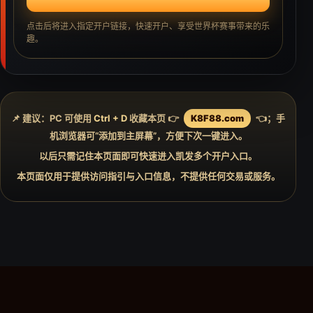
凯发官网网址多少推送通知
：比赛结果、赔率变动、优惠活动
实时提醒。
AG厅K8集团一键登录
：支持指纹或面部识别，快捷安全。
凯发ag官方入口界面优化
：专为移动端设计，布局简洁，操作
便捷不卡顿。
为什么选择凯发ag官方入口？
凯发持续完善官方渠道的“可信入口体系”：入口支持证书核验与全
链路加密，异常监测对可疑行为及时告警；内容侧将公告、玩
法、活动与帮助中心模块化呈现，让用户更容易自助解决。建议
通过 凯发官网下载官网 获取官方版本，并在 K8体育APP 内完成
高频操作，信息更权威、体验更稳定；请遵守当地法规并理性娱
乐。
✅ 优势
❌ 劣势