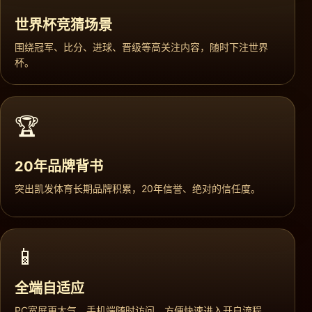
🎯 AG厅K8集团彩票游戏