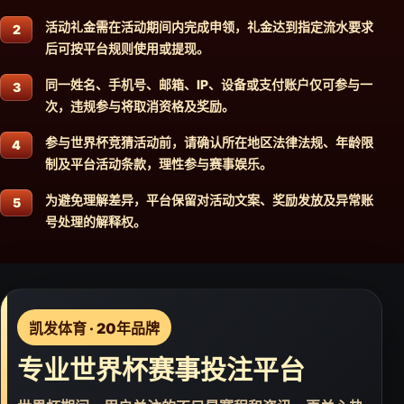
凯发ag官方入口 与官网对比｜哪个更适合
你？
同样是访问与使用，路径会因
设备而改变：在 凯发官网网